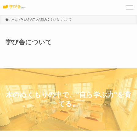
ホーム
学び舎の7つの魅力
学び舎について
学び舎について
木のぬくもりの中で、“自ら学ぶ力”を育
てる。