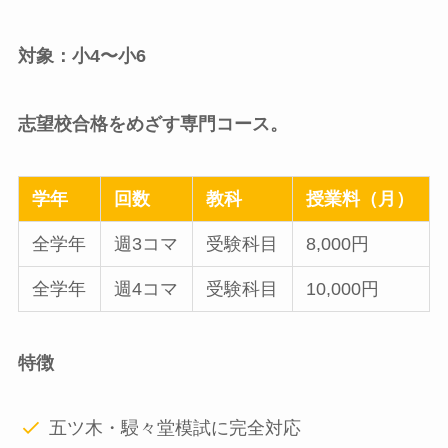
対象：小4〜小6
志望校合格をめざす専門コース。
学年
回数
教科
授業料（月）
全学年
週3コマ
受験科目
8,000円
全学年
週4コマ
受験科目
10,000円
特徴
五ツ木・駸々堂模試に完全対応