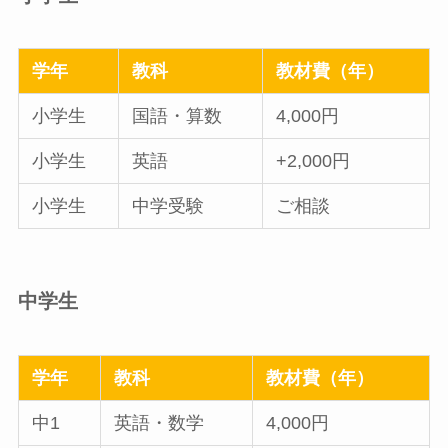
学年
教科
教材費（年）
小学生
国語・算数
4,000円
小学生
英語
+2,000円
小学生
中学受験
ご相談
中学生
学年
教科
教材費（年）
中1
英語・数学
4,000円