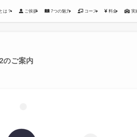
とは？
ご挨拶
7つの魅力
コース
料金
実
22のご案内