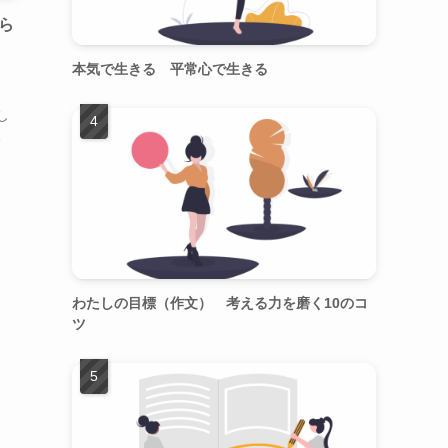
ら
本気で生きる 平常心で生きる
し
。
僕
わたしの目標（作文） 考える力を磨く10のコ
ツ