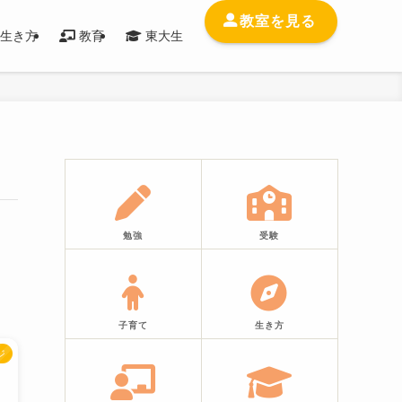
教室を見る
生き方
教育
東大生
勉強
受験
子育て
生き方
ジ