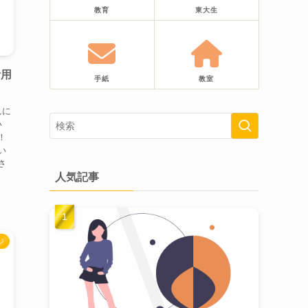
教育
東大生
活用
手紙
教室
んに
い
！
い
さ
人気記事
ジ