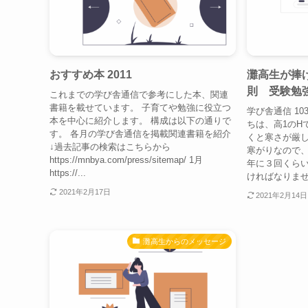
おすすめ本 2011
灘高生が捧
則 受験勉
これまでの学び舎通信で参考にした本、関連
書籍を載せています。 子育てや勉強に役立つ
学び舎通信 10
本を中心に紹介します。 構成は以下の通りで
ちは、高1のH
す。 各月の学び舎通信を掲載関連書籍を紹介
くと寒さが厳
↓過去記事の検索はこちらから
寒がりなので
https://mnbya.com/press/sitemap/ 1月
年に３回くら
https://...
ければなりませ
2021年2月17日
2021年2月14日
灘高生からのメッセージ