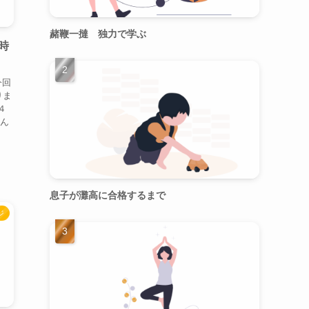
赭鞭一撻 独力で学ぶ
時
今回
りま
４
学ん
息子が灘高に合格するまで
ジ