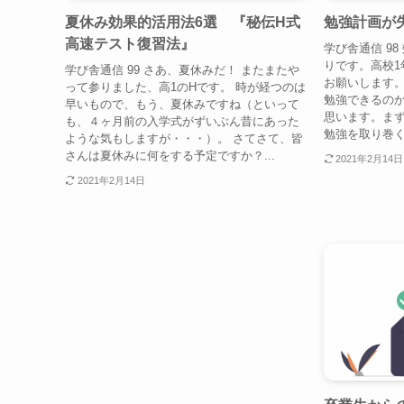
夏休み効果的活用法6選 『秘伝H式
勉強計画が
高速テスト復習法』
学び舎通信 9
りです。高校1
学び舎通信 99 さあ、夏休みだ！ またまたや
お願いします。
って参りました、高1のHです。 時が経つのは
勉強できるの
早いもので、もう、夏休みですね（といって
思います。ま
も、４ヶ月前の入学式がずいぶん昔にあった
勉強を取り巻く
ような気もしますが・・・）。 さてさて、皆
さんは夏休みに何をする予定ですか？...
2021年2月14日
2021年2月14日