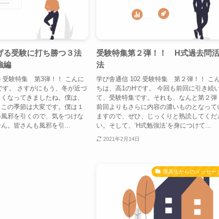
げる受験に打ち勝つ３法
受験特集第２弾！！ H式過去問
強編
法
3 受験特集 第3弾！！ こんに
学び舎通信 102 受験特集 第２弾！！ こ
です。 さすがにもう、冬が近づ
ちは、高1のHです。 今回も前回に引き続
しくなってきましたね。僕は、
て、受験特集です。それも、なんと第２弾
、この季節は大変です。僕は１
前回よりもさらに内容の濃いものとなって
い風邪を引くので、気をつけな
ますので、ぜひ、じっくりと熟読してくだ
ん。皆さんも風邪を引...
い。そして、‘H式勉強法’を身につけて...
2021年2月14日
灘高生からのメッセー