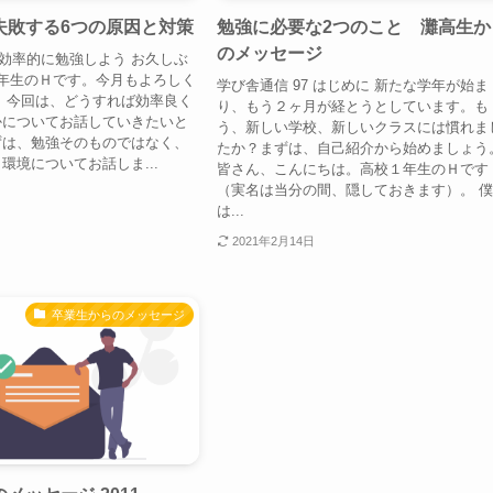
失敗する6つの原因と対策
勉強に必要な2つのこと 灘高生か
のメッセージ
8 効率的に勉強しよう お久しぶ
年生のＨです。今月もよろしく
学び舎通信 97 はじめに 新たな学年が始ま
 今回は、どうすれば効率良く
り、もう２ヶ月が経とうとしています。も
かについてお話していきたいと
う、新しい学校、新しいクラスには慣れま
ずは、勉強そのものではなく、
たか？まずは、自己紹介から始めましょう
環境についてお話しま...
皆さん、こんにちは。高校１年生のＨです
（実名は当分の間、隠しておきます）。 
は...
2021年2月14日
卒業生からのメッセージ