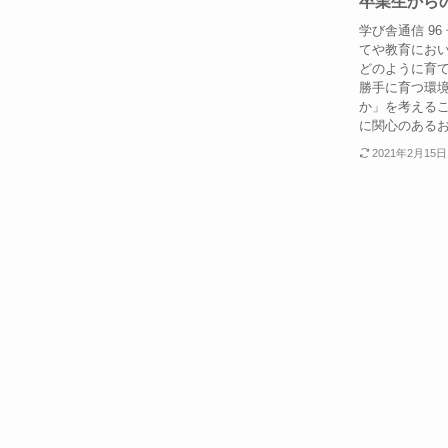
卒業生からの
学び舎通信 9
てや教育にお
どのように育
勝手に育つ環
か」を考える
に関心のあるお
2021年2月15日