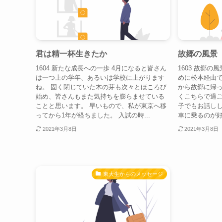
君は精一杯生きたか
故郷の風景
1604 新たな成長への一歩 4月になると皆さん
1603 故郷
は一つ上の学年、あるいは学校に上がります
めに松本経由
ね。 固く閉じていた木の芽も次々とほころび
から故郷に帰っ
始め、皆さんもまた気持ちを膨らませている
くこちらで過
ことと思います。 早いもので、私が東京へ移
子でもお話しし
ってから1年が経ちました。 入試の時...
車に乗るのが好
2021年3月8日
2021年3月8日
東大生からのメッセージ