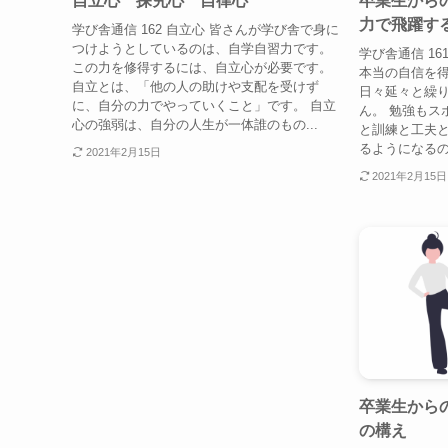
自立心 探究心 自律心
卒業生からの
力で飛躍す
学び舎通信 162 自立心 皆さんが学び舎で身に
つけようとしているのは、自学自習力です。
学び舎通信 16
この力を修得するには、自立心が必要です。
本当の自信を
自立とは、「他の人の助けや支配を受けず
日々延々と繰
に、自分の力でやっていくこと」です。 自立
ん。 勉強もス
心の強弱は、自分の人生が一体誰のもの...
と訓練と工夫
るようになるの
2021年2月15日
2021年2月15日
卒業生からの
の構え