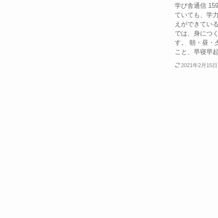
学び舎通信 15
ていても、学
えができてい
では、身につ
す。 朝・昼・
こと、早寝早起
2021年2月15日