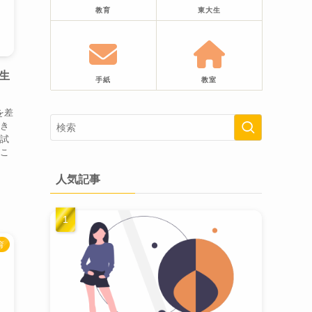
教育
東大生
生
手紙
教室
を差
行き
入試
あこ
、
人気記事
育