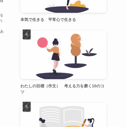
分
ける
本気で生きる 平常心で生きる
れ
、
 あ
わたしの目標（作文） 考える力を磨く10のコ
ツ