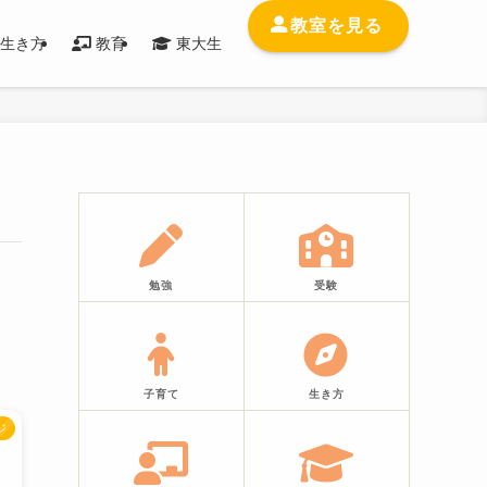
教室を見る
生き方
教育
東大生
勉強
受験
子育て
生き方
ジ