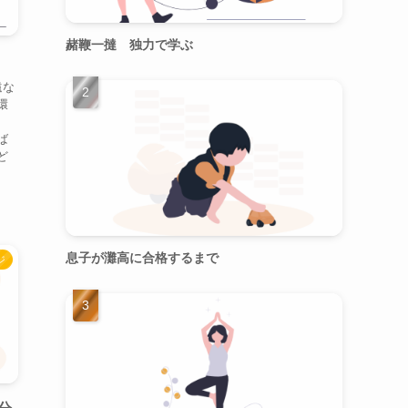
赭鞭一撻 独力で学ぶ
遠な
環
界
ば
ど
息子が灘高に合格するまで
ジ