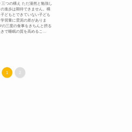
9 三つの構え ただ漫然と勉強し
力の進歩は期待できません。構
る子どもとできていない子ども
く学習量に雲泥の差がありま
夕の三度の食事をきちんと摂る
きで睡眠の質を高めるこ...
1
2