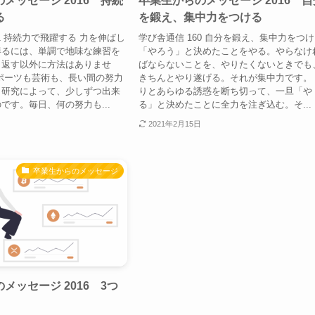
メッセージ 2016 持続
卒業生からのメッセージ 2016 自
る
を鍛え、集中力をつける
1 持続力で飛躍する 力を伸ばし
学び舎通信 160 自分を鍛え、集中力をつ
得るには、単調で地味な練習を
「やろう」と決めたことをやる。やらなけ
り返す以外に方法はありませ
ばならないことを、やりたくないときでも
ポーツも芸術も、長い間の努力
きちんとやり遂げる。それが集中力です。
と研究によって、少しずつ出来
りとあらゆる誘惑を断ち切って、一旦「や
です。毎日、何の努力も...
る」と決めたことに全力を注ぎ込む。そ...
2021年2月15日
卒業生からのメッセージ
メッセージ 2016 3つ