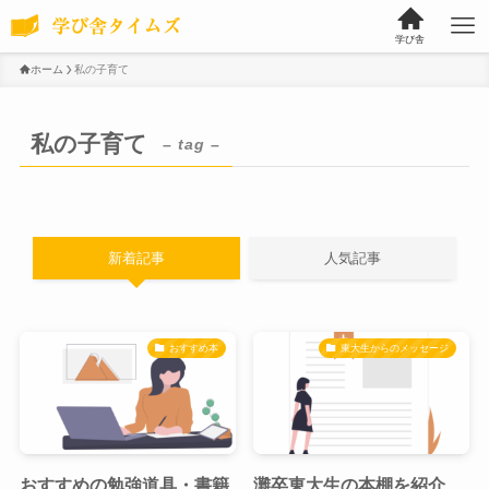
学び舎
ホーム
私の子育て
私の子育て
– tag –
新着記事
人気記事
おすすめ本
東大生からのメッセージ
おすすめの勉強道具・書籍
灘卒東大生の本棚を紹介