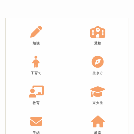
勉強
受験
子育て
生き方
教育
東大生
手紙
教室