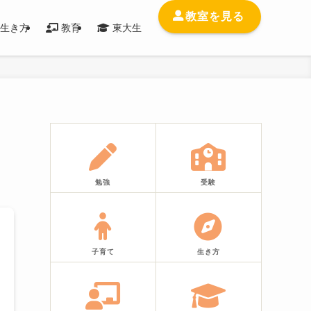
教室を見る
生き方
教育
東大生
勉強
受験
子育て
生き方