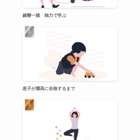
赭鞭一撻 独力で学ぶ
息子が灘高に合格するまで